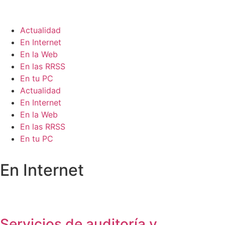
Ir
al
contenido
Actualidad
En Internet
En la Web
En las RRSS
En tu PC
Actualidad
En Internet
En la Web
En las RRSS
En tu PC
En Internet
Servicios de auditoría y