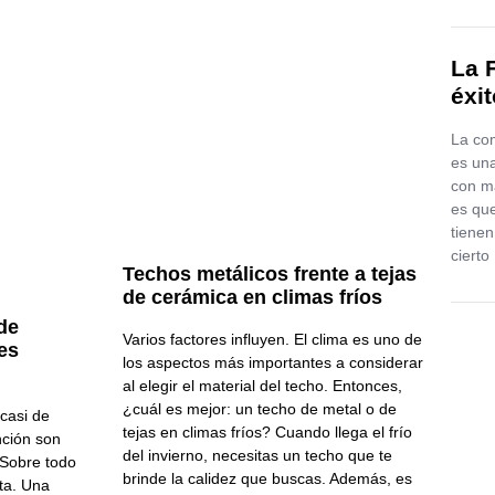
La F
éxi
La co
es un
con má
es qu
tienen
cierto
Techos metálicos frente a tejas
de cerámica en climas fríos
de
Varios factores influyen. El clima es uno de
es
los aspectos más importantes a considerar
al elegir el material del techo. Entonces,
¿cuál es mejor: un techo de metal o de
casi de
tejas en climas fríos? Cuando llega el frío
nción son
del invierno, necesitas un techo que te
 Sobre todo
brinde la calidez que buscas. Además, es
eta. Una