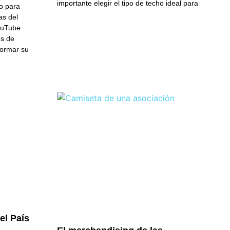
importante elegir el tipo de techo ideal para
to para
as del
ouTube
es de
formar su
 el País