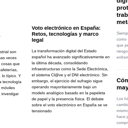
digi
pro
tra
met
Voto electrónico en España:
Siemp
Retos, tecnologías y marco
a
como e
legal
que p
La transformación digital del Estado
riesgo
trial son
español ha avanzado significativamente en
enfren
as veces
la última década, consolidando
s cosas que
infraestructuras como la Sede Electrónica,
afeterías,
el sistema Cl@ve y el DNI electrónico. Sin
lo típico. Y
Cóm
embargo, el ejercicio del sufragio sigue
a tecnología
may
operando mayoritariamente bajo un
o móviles
modelo analógico basado en la papeleta
investigar
Los há
de papel y la presencia física. El debate
cambi
sobre el voto electrónico en España se ve
mismo
tensionado
hace 
compr