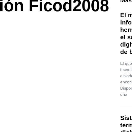
ión Ficod2008
Más
El 
inf
her
el 
digi
de 
El que
tecnol
aislad
encont
Dispon
una
Sis
ter