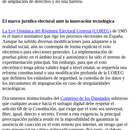
de ampliación de derechos y no una barrera.
El marco jurídico electoral ante la innovación tecnológica
La Ley Orgánica del Régimen Electoral General (LOREG)
de 1985
es el marco normativo que rige los procesos electorales en España.
Aunque ha sufrido diversas modificaciones para adaptarse a la
realidad social, aún no contempla de forma explícita el voto
electrónico para elecciones generales. La implementación de
pruebas piloto en el ámbito local y autonómico ha sido el terreno de
experimentación principal. Sin embargo, para que el voto
electrónico tenga plena validez legal a nivel estatal, se requeriría una
reforma constitucional o una modificación profunda de la LOREG
que definiera los estándares de seguridad, la custodia de los datos y
los mecanismos de impugnación en caso de irregularidades
tecnológicas.
Documentos institucionales del
Congreso de los Diputados
subrayan
que cualquier avance hacia el sufragio digital debe respetar el
artículo 68 de la Constitución, que exige que el voto sea universal,
libre, igual, directo y secreto. Frente a esta exigencia, la principal
preocupación jurídica reside en la imposibilidad de garantizar la
ausencia de coacción en el voto remoto por internet, un riesgo que el
voto presencial en cabina mitiga eficazmente. Por tanto, el debate