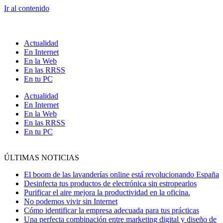
Ir al contenido
Actualidad
En Internet
En la Web
En las RRSS
En tu PC
Actualidad
En Internet
En la Web
En las RRSS
En tu PC
ÚLTIMAS NOTICIAS
El boom de las lavanderías online está revolucionando España
Desinfecta tus productos de electrónica sin estropearlos
Purificar el aire mejora la productividad en la oficina.
No podemos vivir sin Internet
Cómo identificar la empresa adecuada para tus prácticas
Una perfecta combinación entre marketing digital y diseño de