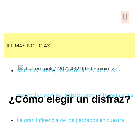
En Inte
En las RR
ÚLTIMAS NOTICIAS
Sistemas termográficos digitales: la mejor
protección para los trabajadores de la metalurgia
¿Cómo elegir un disfraz?
La gran influencia de los parpados en nuestra