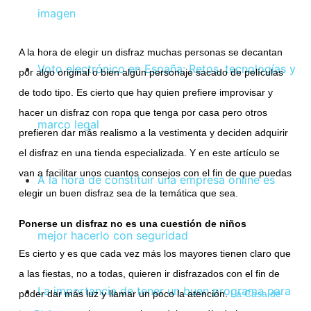
imagen
A la hora de elegir un disfraz muchas personas se decantan
Voto electrónico en España: Retos, tecnologías y
por algo original o bien algún personaje sacado de películas
de todo tipo. Es cierto que hay quien prefiere improvisar y
hacer un disfraz con ropa que tenga por casa pero otros
marco legal
prefieren dar más realismo a la vestimenta y deciden adquirir
el disfraz en una tienda especializada. Y en este artículo se
van a facilitar unos cuantos consejos con el fin de que puedas
A la hora de constituir una empresa online es
elegir un buen disfraz sea de la temática que sea.
Ponerse un disfraz no es una cuestión de niños
mejor hacerlo con seguridad
Es cierto y es que cada vez más los mayores tienen claro que
a las fiestas, no a todas, quieren ir disfrazados con el fin de
La importancia de tener un buen programa para
poder dar más luz y llamar un poco la atención.
La Casa de