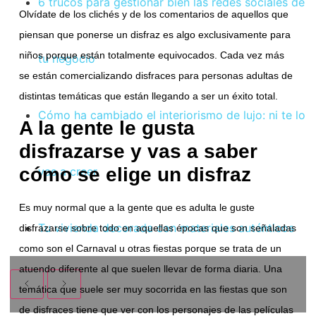
6 trucos para gestionar bien las redes sociales de
Olvídate de los clichés y de los comentarios de aquellos que
piensan que ponerse un disfraz es algo exclusivamente para
niños porque están totalmente equivocados. Cada vez más
tu negocio
se están comercializando disfraces para personas adultas de
distintas temáticas que están llegando a ser un éxito total.
Cómo ha cambiado el interiorismo de lujo: ni te lo
A la gente le gusta
disfrazarse y vas a saber
cómo se elige un disfraz
vas a creer
Es muy normal que a la gente que es adulta le guste
Tu vivienda decorada con materiales auténticos
disfrazarse sobre todo en aquellas épocas que son señaladas
como son el Carnaval u otras fiestas porque se trata de un
atuendo diferente al que suelen llevar de forma diaria. Una
temática que suele ser muy socorrida en las fiestas que son
de disfraces tiene que ver con los personajes de las películas