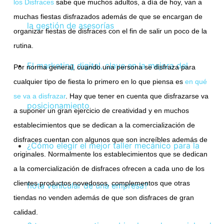
los Disfraces
sabe que muchos adultos, a día de hoy, van a
muchas fiestas disfrazados además de que se encargan de
la gestión de asesorías
organizar fiestas de disfraces con el fin de salir un poco de la
rutina.
El marketing digital, clave en la mejora del
Por norma general, cuando una persona se disfraza para
cualquier tipo de fiesta lo primero en lo que piensa es
en qué
se va a disfrazar
. Hay que tener en cuenta que disfrazarse va
posicionamiento
a suponer un gran ejercicio de creatividad y en muchos
establecimientos que se dedican a la comercialización de
disfraces cuentan con algunos que son increíbles además de
¿Cómo elegir el mejor taller mecánico para la
originales. Normalmente los establecimientos que se dedican
a la comercialización de disfraces ofrecen a cada uno de los
clientes productos novedosos, complementos que otras
flota vehicular de una empresa?
tiendas no venden además de que son disfraces de gran
calidad.