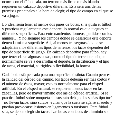
ocurre con el fútbol sala, un terreno más firme o más blando
requieren un calzado deportivo diferente. Esta será una de las
premisas principales a la hora de elegir, el tipo de campo en el que se
va a jugar.
Lo ideal sería tener al menos dos pares de botas, si te gusta el fútbol
y practicas regularmente este deporte, lo normal es que juegues en
diferentes superficies: Para entrenamientos, torneos, partidos con los
amigos… Y no siempre los campos donde se desarrolla este deporte
tienen la misma superficie. Así, al menos te aseguras de que se
adaptarán a los diferentes tipos de terrenos, los tacos dependen del
tipo de superficie de juego. En calzado deportivo para fútbol hay
que tener claras algunas cosas, como el tipo de terreno en el que
normalmente se va a desarrollar el deporte, la distribución y el tipo
de tacos, el material, su rigidez o flexibilidad, la horma.
Cada bota está pensada para una superficie distinta: Cuanto peor es
la calidad del césped del campo, los tacos deberán ser más cortos y
el número de éstos, mayor, esto es normalmente para el césped
artificial. En el césped natural, se requieren menos tacos en las
zapatillas, pero de mayor tamaño que las de césped artificial. Si se
practica fútbol sobre moqueta sin sustrato debajo, las suelas tipo turf
–no llevan tacos, sino surcos- evitan que la suela se agarre al suelo y
puedan provocarse lesiones en ligamentos o torsiones. Para fútbol
sala, se deben elegir sin tacos. Las botas con tacos de aluminio son