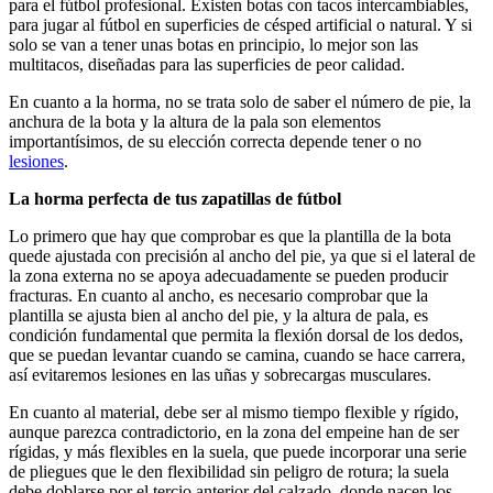
para el fútbol profesional. Existen botas con tacos intercambiables,
para jugar al fútbol en superficies de césped artificial o natural. Y si
solo se van a tener unas botas en principio, lo mejor son las
multitacos, diseñadas para las superficies de peor calidad.
En cuanto a la horma, no se trata solo de saber el número de pie, la
anchura de la bota y la altura de la pala son elementos
importantísimos, de su elección correcta depende tener o no
lesiones
.
La horma perfecta de tus zapatillas de fútbol
Lo primero que hay que comprobar es que la plantilla de la bota
quede ajustada con precisión al ancho del pie, ya que si el lateral de
la zona externa no se apoya adecuadamente se pueden producir
fracturas. En cuanto al ancho, es necesario comprobar que la
plantilla se ajusta bien al ancho del pie, y la altura de pala, es
condición fundamental que permita la flexión dorsal de los dedos,
que se puedan levantar cuando se camina, cuando se hace carrera,
así evitaremos lesiones en las uñas y sobrecargas musculares.
En cuanto al material, debe ser al mismo tiempo flexible y rígido,
aunque parezca contradictorio, en la zona del empeine han de ser
rígidas, y más flexibles en la suela, que puede incorporar una serie
de pliegues que le den flexibilidad sin peligro de rotura; la suela
debe doblarse por el tercio anterior del calzado, donde nacen los