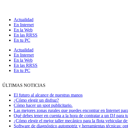
Ir
al
contenido
Actualidad
En Internet
En la Web
En las RRSS
En tu PC
Actualidad
En Internet
En la Web
En las RRSS
En tu PC
ÚLTIMAS NOTICIAS
El futuro al alcance de nuestras manos
¿Cómo elegir un disfraz?
Cómo hacer un spot publicitario.
Las mejores zonas rurales que puedes encontrar en Internet para 
Qué debes tener en cuenta a la hora de contratar a un DJ para t
¿Cómo elegir el mejor taller mecánico para la flota vehicular d
Software de diagnóstico automotriz y herramientas técnicas: opt