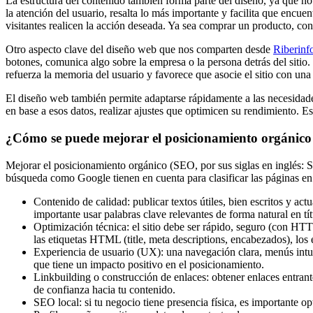
La estructura del contenido también forma parte del diseño, ya que no 
la atención del usuario, resalta lo más importante y facilita que encu
visitantes realicen la acción deseada. Ya sea comprar un producto, conta
Otro aspecto clave del diseño web que nos comparten desde
Riberinf
botones, comunica algo sobre la empresa o la persona detrás del sitio
refuerza la memoria del usuario y favorece que asocie el sitio con una
El diseño web también permite adaptarse rápidamente a las necesidades 
en base a esos datos, realizar ajustes que optimicen su rendimiento. 
¿Cómo se puede mejorar el posicionamiento orgánic
Mejorar el posicionamiento orgánico (SEO, por sus siglas en inglés: 
búsqueda como Google tienen en cuenta para clasificar las páginas en s
Contenido de calidad: publicar textos útiles, bien escritos y a
importante usar palabras clave relevantes de forma natural en tít
Optimización técnica: el sitio debe ser rápido, seguro (con HTT
las etiquetas HTML (title, meta descriptions, encabezados), los 
Experiencia de usuario (UX): una navegación clara, menús intui
que tiene un impacto positivo en el posicionamiento.
Linkbuilding o construcción de enlaces: obtener enlaces entrant
de confianza hacia tu contenido.
SEO local: si tu negocio tiene presencia física, es importante 