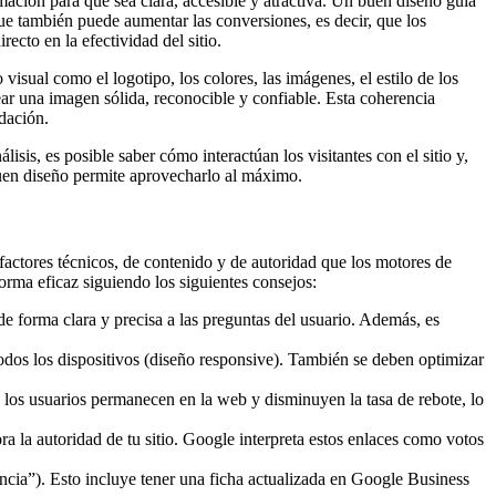
rmación para que sea clara, accesible y atractiva. Un buen diseño guía
que también puede aumentar las conversiones, es decir, que los
ecto en la efectividad del sitio.
isual como el logotipo, los colores, las imágenes, el estilo de los
ear una imagen sólida, reconocible y confiable. Esta coherencia
ndación.
is, es posible saber cómo interactúan los visitantes con el sitio y,
 buen diseño permite aprovecharlo al máximo.
actores técnicos, de contenido y de autoridad que los motores de
orma eficaz siguiendo los siguientes consejos:
de forma clara y precisa a las preguntas del usuario. Además, es
todos los dispositivos (diseño responsive). También se deben optimizar
 los usuarios permanecen en la web y disminuyen la tasa de rebote, lo
a la autoridad de tu sitio. Google interpreta estos enlaces como votos
encia”). Esto incluye tener una ficha actualizada en Google Business