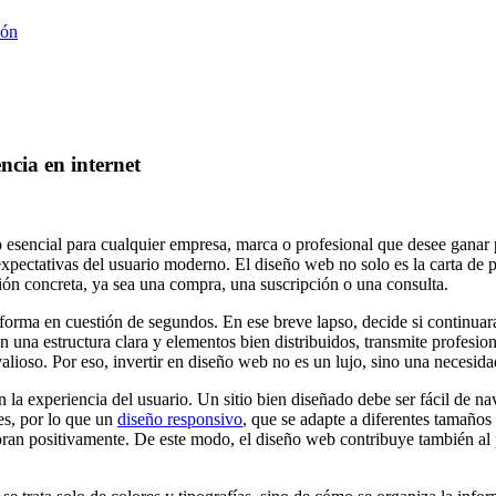
ión
cia en internet
to esencial para cualquier empresa, marca o profesional que desee ganar
s expectativas del usuario moderno. El diseño web no solo es la carta de
cción concreta, ya sea una compra, una suscripción o una consulta.
orma en cuestión de segundos. En ese breve lapso, decide si continuará 
una estructura clara y elementos bien distribuidos, transmite profesio
alioso. Por eso, invertir en diseño web no es un lujo, sino una necesidad
la experiencia del usuario. Un sitio bien diseñado debe ser fácil de nav
les, por lo que un
diseño responsivo
, que se adapte a diferentes tamaños 
ran positivamente. De este modo, el diseño web contribuye también al 