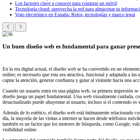
Los factores clave a conocer para comprar un móvil
Tecnología cloud: aprovecha la red para almacenar tu informac
Voto electrónico en España: Retos, tecnologías y marco legal
Un buen diseño web es fundamental para ganar presen
En la era digital actual, el diseño web se ha convertido en un elemen
online; es necesario que esta sea atractiva, funcional y adaptada a la
captar la atención, generar confianza y guiar al visitante hacia una a
Cuando un usuario entra en una página web, su primera impresión se f
diseño juega un papel fundamental. Una web visualmente cuidada, con 
desactualizado puede ahuyentar al usuario, incluso si el contenido es v
Además de lo estético, el diseño web está íntimamente relacionado con 
día, la mayoría de las visitas a internet se hacen desde teléfonos móvi
también es un factor que los motores de búsqueda, como Google, valo
visibilidad online.