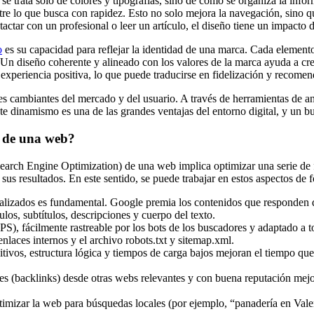
se trata solo de colores y tipografías, sino de cómo se organiza la info
entre lo que busca con rapidez. Esto no solo mejora la navegación, sino 
ctar con un profesional o leer un artículo, el diseño tiene un impacto dir
o
es su capacidad para reflejar la identidad de una marca. Cada elemento v
. Un diseño coherente y alineado con los valores de la marca ayuda a cr
 experiencia positiva, lo que puede traducirse en fidelización y recome
cambiantes del mercado y del usuario. A través de herramientas de anális
Este dinamismo es una de las grandes ventajas del entorno digital, y un
o de una web?
Search Engine Optimization) de una web implica optimizar una serie de f
us resultados. En este sentido, se puede trabajar en estos aspectos de f
ctualizados es fundamental. Google premia los contenidos que responden 
ulos, subtítulos, descripciones y cuerpo del texto.
PS), fácilmente rastreable por los bots de los buscadores y adaptado a 
enlaces internos y el archivo robots.txt y sitemap.xml.
tivos, estructura lógica y tiempos de carga bajos mejoran el tiempo que
es (backlinks) desde otras webs relevantes y con buena reputación mejor
optimizar la web para búsquedas locales (por ejemplo, “panadería en Val