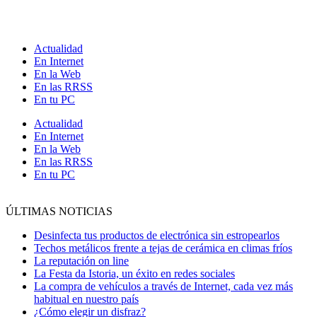
Ir
al
contenido
Actualidad
En Internet
En la Web
En las RRSS
En tu PC
Actualidad
En Internet
En la Web
En las RRSS
En tu PC
ÚLTIMAS NOTICIAS
Desinfecta tus productos de electrónica sin estropearlos
Techos metálicos frente a tejas de cerámica en climas fríos
La reputación on line
La Festa da Istoria, un éxito en redes sociales
La compra de vehículos a través de Internet, cada vez más
habitual en nuestro país
¿Cómo elegir un disfraz?