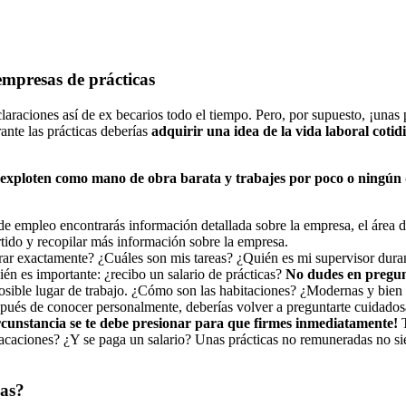
empresas de prácticas
aciones así de ex becarios todo el tiempo. Pero, por supuesto, ¡unas pr
ante las prácticas deberías
adquirir una idea de la vida laboral cotid
e exploten como mano de obra barata y trabajes por poco o ningún
 empleo encontrarás información detallada sobre la empresa, el área de r
rtido y recopilar más información sobre la empresa.
r exactamente? ¿Cuáles son mis tareas? ¿Quién es mi supervisor durant
ién es importante: ¿recibo un salario de prácticas?
No dudes en pregunt
osible lugar de trabajo. ¿Cómo son las habitaciones? ¿Modernas y bien 
pués de conocer personalmente, deberías volver a preguntarte cuidadosa
rcunstancia se
t
e debe presionar para que firme
s
inmediatamente!
vacaciones? ¿Y se paga un salario? Unas prácticas no remuneradas no si
cas?