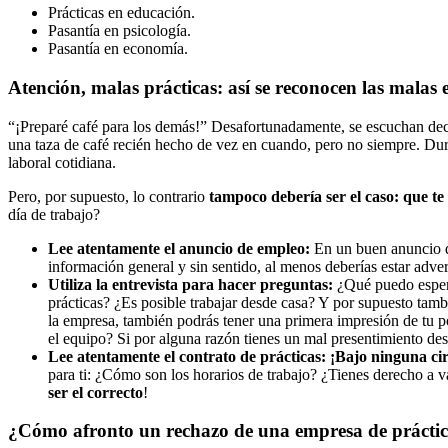
Prácticas en educación.
Pasantía en psicología.
Pasantía en economía.
Atención, malas prácticas: así se reconocen las malas 
“¡Preparé café para los demás!” Desafortunadamente, se escuchan declar
una taza de café recién hecho de vez en cuando, pero no siempre. Dur
laboral cotidiana.
Pero, por supuesto, lo contrario
tampoco debería ser el caso: que t
día de trabajo?
Le
e
atentamente el anuncio de empleo:
En un buen anuncio de
información general y sin sentido, al menos deberías estar adve
U
tili
za
la entrevista para hacer preguntas:
¿Qué puedo espera
prácticas? ¿Es posible trabajar desde casa? Y por supuesto tamb
la empresa, también podrás tener una primera impresión de tu p
el equipo? Si por alguna razón tienes un mal presentimiento des
Le
e
atentamente el contrato de prácticas:
¡Bajo ninguna ci
para ti: ¿Cómo son los horarios de trabajo? ¿Tienes derecho a 
ser el correcto
!
¿Cómo afronto un rechazo de una empresa de prácti