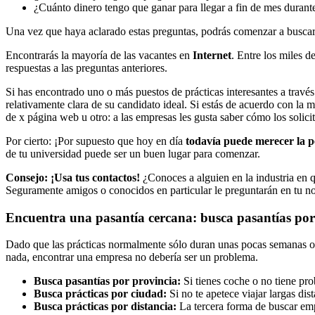
¿Cuánto dinero tengo que ganar para llegar a fin de mes durante
Una vez que haya aclarado estas preguntas, podrás comenzar a busca
Encontrarás la mayoría de las vacantes en
Internet
. Entre los miles 
respuestas a las preguntas anteriores.
Si has encontrado uno o más puestos de prácticas interesantes a través
relativamente clara de su candidato ideal. Si estás de acuerdo con la 
de x página web u otro: a las empresas les gusta saber cómo los solicit
Por cierto: ¡Por supuesto que hoy en día
todavía puede merecer la pe
de tu universidad puede ser un buen lugar para comenzar.
Consejo: ¡Usa tus contactos!
¿Conoces a alguien en la industria en 
Seguramente amigos o conocidos en particular le preguntarán en tu n
Encuentra una pasantía cercana: busca pasantías por
Dado que las prácticas normalmente sólo duran unas pocas semanas o m
nada, encontrar una empresa no debería ser un problema.
B
us
ca
pasantías por
provincia:
Si tienes coche o no tiene pr
Busca prácticas por ciudad:
Si no te apetece viajar largas di
Busca prácticas por distancia:
La tercera forma de buscar empr