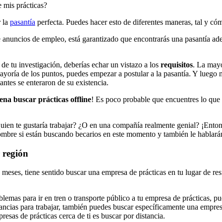
 mis prácticas?
r la
pasantía
perfecta. Puedes hacer esto de diferentes maneras, tal y cóm
de anuncios de empleo, está garantizado que encontrarás una pasantía a
 de tu investigación, deberías echar un vistazo a los
requisitos
. La mayo
mayoría de los puntos, puedes empezar a postular a la pasantía. Y luego 
antes se enteraron de su existencia.
na buscar prácticas offline
! Es poco probable que encuentres lo que 
quien te gustaría trabajar? ¿O en una compañía realmente genial? ¡Entonc
ombre si están buscando becarios en este momento y también le hablará
 región
eses, tiene sentido buscar una empresa de prácticas en tu lugar de re
oblemas para ir en tren o transporte público a tu empresa de prácticas, 
stancias para trabajar, también puedes buscar específicamente una empres
esas de prácticas cerca de ti es buscar por distancia.