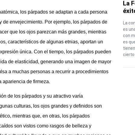
La F
éxit
atómica, los párpados se adaptan a cada persona
y de envejecimiento. Por ejemplo, los párpados de
La co
es una
hacer que los ojos parezcan más grandes, mientras
con má
s, característicos de algunas etnias, aportan un
es qu
tienen
a expresión única. Con el tiempo, los párpados pueden
cierto
dida de elasticidad, generando una imagen de mayor
pulsa a muchas personas a recurrir a procedimientos
a apariencia de firmeza.
ión de los párpados y su atractivo varía
unas culturas, los ojos grandes y definidos son
ético, mientras que, en otras, los párpados
caídos son vistos como rasgos de belleza y