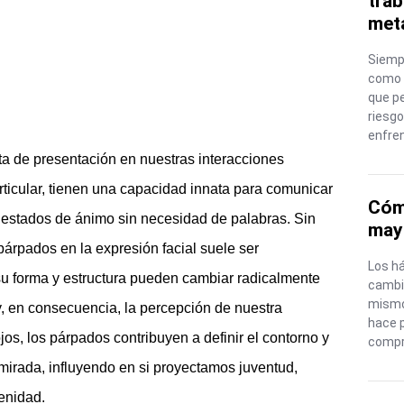
trab
meta
Siemp
como e
que p
riesgo
enfre
rta de presentación en nuestras interacciones
articular, tienen una capacidad innata para comunicar
Cóm
 estados de ánimo sin necesidad de palabras. Sin
mayo
párpados en la expresión facial suele ser
Los há
 forma y estructura pueden cambiar radicalmente
cambi
mismo
 y, en consecuencia, la percepción de nuestra
hace 
os, los párpados contribuyen a definir el contorno y
compr
mirada, influyendo en si proyectamos juventud,
renidad.