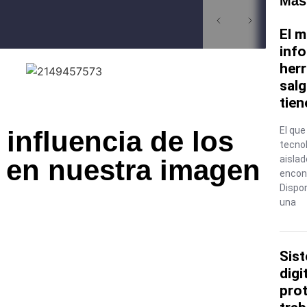
Más
El 
info
herr
salg
tien
El que
 influencia de los
tecno
aislad
 en nuestra imagen
encon
Dispon
una
Sis
digi
prot